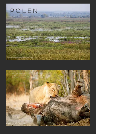
P O L E N
Botswana