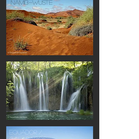
Namib-Wüste
Kroatien
Equador /
Galapagos