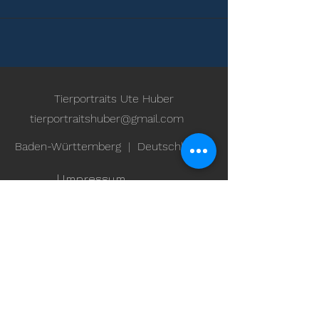
Tierportraits Ute Huber
tierportraitshuber@gmail.com
Baden-Württemberg
|
Deutschland
| Impressum
| AGB
| Datenschutzhinweise
© 2020 por Ute Huber
¡El diseño, los textos y las fotos están
protegidos por derechos de autor!
¡No se usa sin permiso!
Este sitio web utiliza cookies